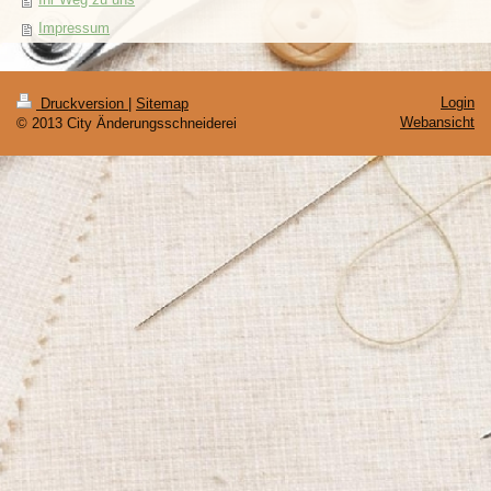
Impressum
Login
Druckversion
|
Sitemap
Webansicht
© 2013 City Änderungsschneiderei