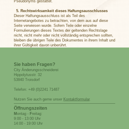
Pseudonyms gestattet.
5. Rechtswirksamkeit dieses Haftungsausschlusses
Dieser Haftungsausschluss ist als Teil des
Internetangebotes zu betrachten, von dem aus auf diese
Seite verwiesen wurde. Sofern Teile oder einzelne
Formulierungen dieses Textes der geltenden Rechtslage
nicht, nicht mehr oder nicht vollständig entsprechen sollten,
bleiben die übrigen Teile des Dokumentes in ihrem Inhalt und
ihrer Gültigkeit davon unberührt.
Sie haben Fragen?
City Änderungsschneiderei
Hippolytusstr. 32
53840 Troisdorf
Telefon: +49 (0)2241 71487
Nutzen Sie auch gerne unser
Kontaktformular
.
Öffnungszeiten
M
ontag -
F
reitag:
9:00 - 13:00 Uhr
14:00 - 19:00 Uhr