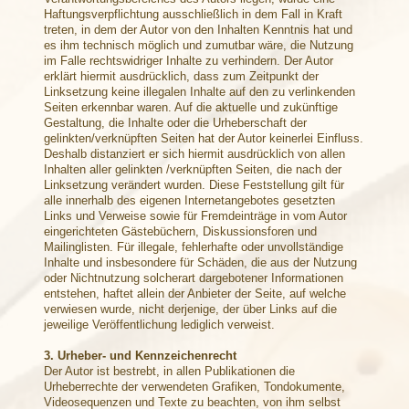
Haftungsverpflichtung ausschließlich in dem Fall in Kraft
treten, in dem der Autor von den Inhalten Kenntnis hat und
es ihm technisch möglich und zumutbar wäre, die Nutzung
im Falle rechtswidriger Inhalte zu verhindern. Der Autor
erklärt hiermit ausdrücklich, dass zum Zeitpunkt der
Linksetzung keine illegalen Inhalte auf den zu verlinkenden
Seiten erkennbar waren. Auf die aktuelle und zukünftige
Gestaltung, die Inhalte oder die Urheberschaft der
gelinkten/verknüpften Seiten hat der Autor keinerlei Einfluss.
Deshalb distanziert er sich hiermit ausdrücklich von allen
Inhalten aller gelinkten /verknüpften Seiten, die nach der
Linksetzung verändert wurden. Diese Feststellung gilt für
alle innerhalb des eigenen Internetangebotes gesetzten
Links und Verweise sowie für Fremdeinträge in vom Autor
eingerichteten Gästebüchern, Diskussionsforen und
Mailinglisten. Für illegale, fehlerhafte oder unvollständige
Inhalte und insbesondere für Schäden, die aus der Nutzung
oder Nichtnutzung solcherart dargebotener Informationen
entstehen, haftet allein der Anbieter der Seite, auf welche
verwiesen wurde, nicht derjenige, der über Links auf die
jeweilige Veröffentlichung lediglich verweist.
3. Urheber- und Kennzeichenrecht
Der Autor ist bestrebt, in allen Publikationen die
Urheberrechte der verwendeten Grafiken, Tondokumente,
Videosequenzen und Texte zu beachten, von ihm selbst